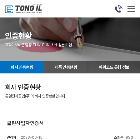
032-
677-
2641
인증현황
고객이 보내준 믿음! FUN! FUN! 하게 갚는 기업!
회사 인증현황
제품 인증현황
파워코드 유형 정보
회사 인증현황
통일전자공업(주)의 회사 인증현황입니다.
클린사업자인증서
관리자
2023-06-15
조회수
983