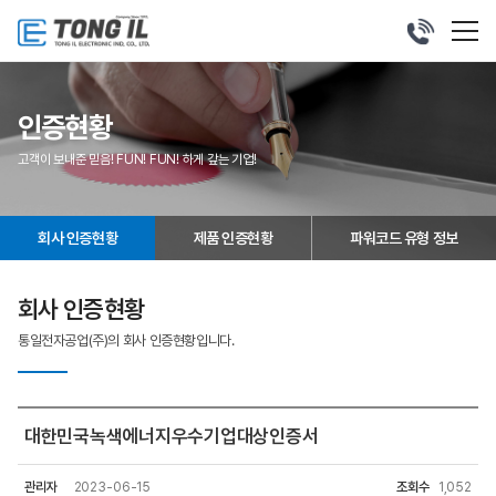
032-
677-
2641
인증현황
고객이 보내준 믿음! FUN! FUN! 하게 갚는 기업!
회사 인증현황
제품 인증현황
파워코드 유형 정보
회사 인증현황
통일전자공업(주)의 회사 인증현황입니다.
대한민국녹색에너지우수기업대상인증서
관리자
2023-06-15
조회수
1,052